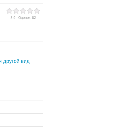
3.9
- Оценок:
82
я другой вид