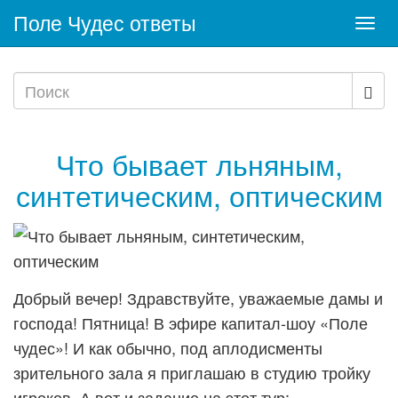
Поле Чудес ответы
Togg
navi
Что бывает льняным,
синтетическим, оптическим
Добрый вечер! Здравствуйте, уважаемые дамы и
господа! Пятница! В эфире капитал-шоу «Поле
чудес»! И как обычно, под аплодисменты
зрительного зала я приглашаю в студию тройку
игроков. А вот и задание на этот тур: