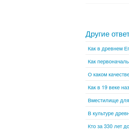
Другие отве
Как в древнем Е
Как первоначаль
О каком качеств
Как в 19 веке н
Вместилище для
В культуре древ
Кто за 330 лет д