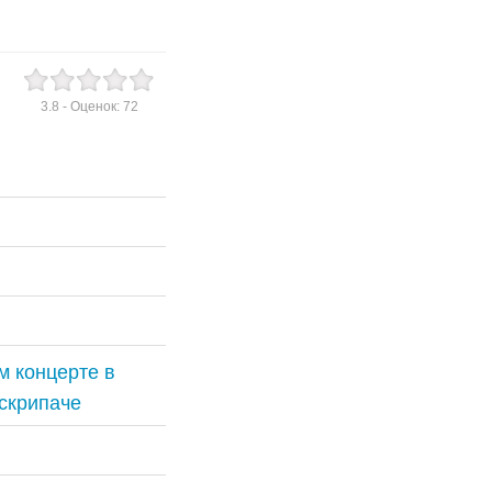
3.8
- Оценок:
72
м концерте в
 скрипаче