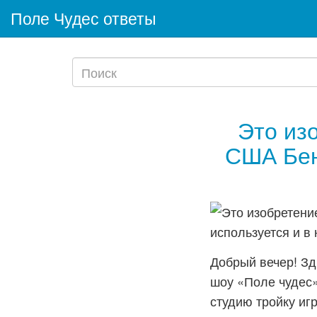
Поле Чудес ответы
Это из
США Бен
Добрый вечер! Зд
шоу «Поле чудес»
студию тройку игр