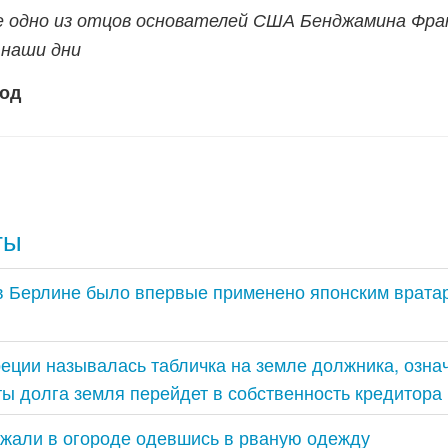
 одно из отцов основателей США Бенджамина Фра
 наши дни
вод
ты
 в Берлине было впервые применено японским врата
реции называлась табличка на земле должника, озна
ы долга земля перейдет в собственность кредитора
ажали в огороде одевшись в рваную одежду