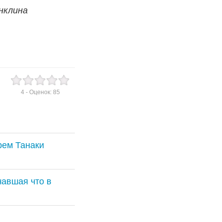
нклина
4
- Оценок:
85
рем Танаки
чавшая что в