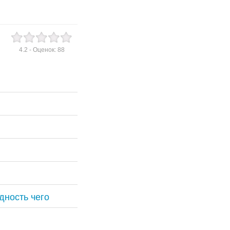
4.2
- Оценок:
88
дность чего