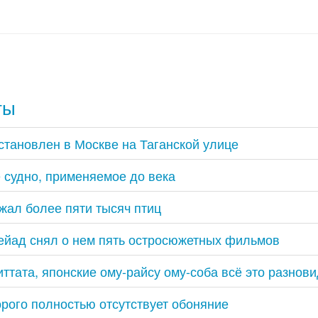
ты
становлен в Москве на Таганской улице
 судно, применяемое до века
жал более пяти тысяч птиц
ейад снял о нем пять остросюжетных фильмов
ттата, японские ому-райсу ому-соба всё это разнови
орого полностью отсутствует обоняние