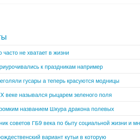
ты
 часто не хватает в жизни
риурочивались к праздникам например
еголяли гусары а теперь красуются модницы
XIX веке назывался рыцарем зеленого поля
громким названием Шкура дракона полевых
ик советов ГБ9 века по быту социальной жизни и м
рождественский вариант кутьи в которую