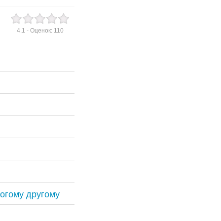
4.1
- Оценок:
110
ногому другому