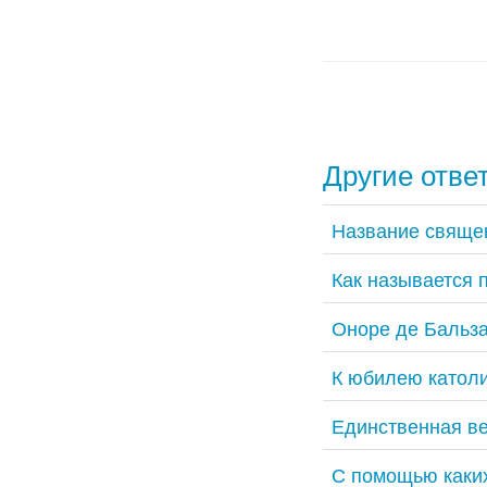
Другие отве
Название священ
Как называется 
Оноре де Бальза
К юбилею католи
Единственная ве
С помощью каких