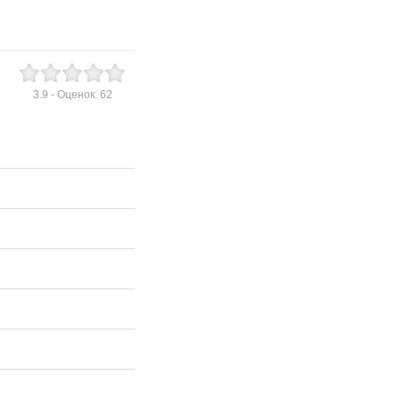
3.9
- Оценок:
62