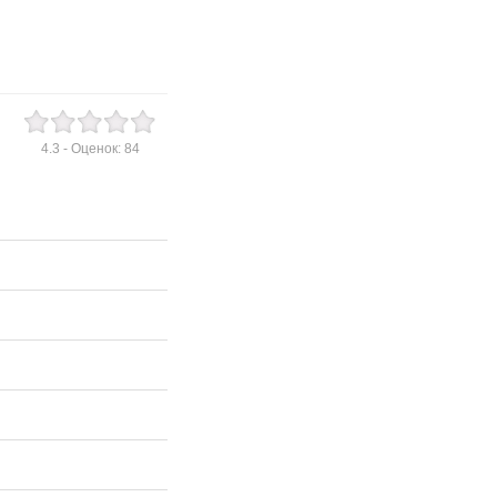
4.3
- Оценок:
84