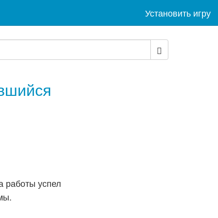
Установить игру
авшийся
а работы успел
мы.