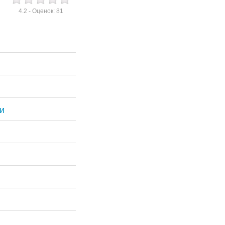
4.2
- Оценок:
81
и