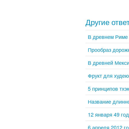
Другие отве
В древнем Риме
Прообраз дорож
В древней Мекси
Фрукт для худею
5 принципов тхэ
Название длинно
12 января 49 го
6 апреля 2012 го