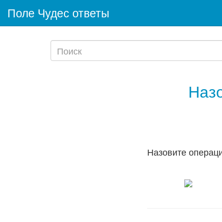
Поле Чудес ответы
Назо
Назовите операц