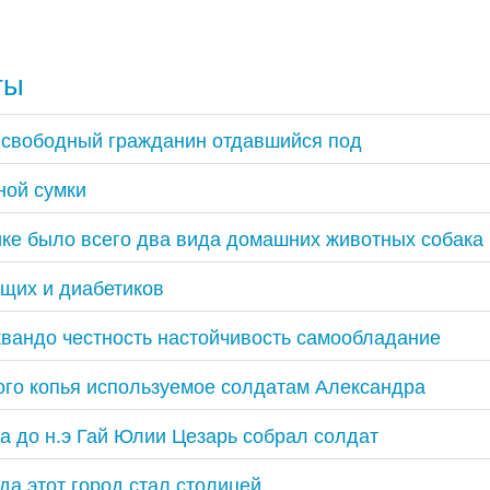
ты
 свободный гражданин отдавшийся под
ной сумки
ке было всего два вида домашних животных собака 
щих и диабетиков
квандо честность настойчивость самообладание
го копья используемое солдатам Александра
да до н.э Гай Юлии Цезарь собрал солдат
да этот город стал столицей