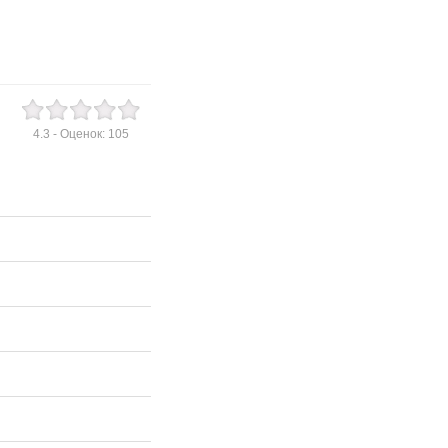
4.3
- Оценок:
105