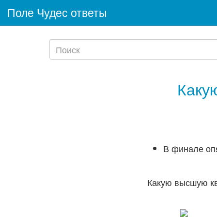
Поле Чудес ответы
Каку
В финале опя
Какую высшую кв