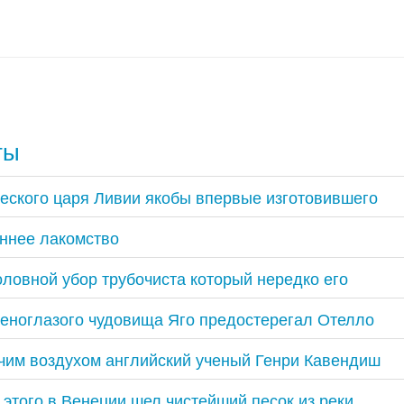
ты
еского царя Ливии якобы впервые изготовившего
ннее лакомство
ловной убор трубочиста который нередко его
леноглазого чудовища Яго предостерегал Отелло
чим воздухом английский ученый Генри Кавендиш
 этого в Венеции шел чистейший песок из реки