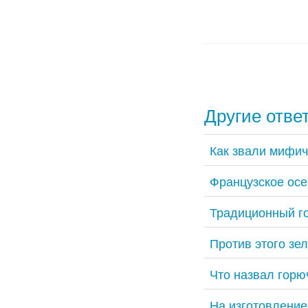
Другие отве
Как звали мифич
Французское осе
Традиционный го
Против этого зе
Что назвал горю
На изготовление