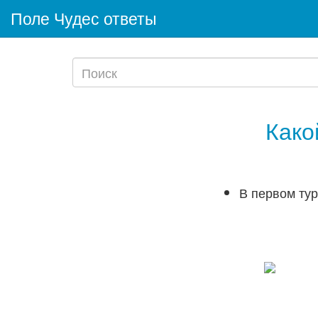
Поле Чудес ответы
Како
В первом тур