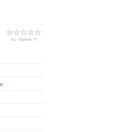
4.1
- Оценок:
77
и