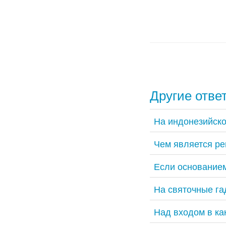
Другие отве
На индонезийско
Чем является ре
Если основание
На святочные га
Над входом в ка