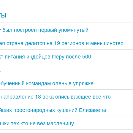
ты
у был построен первый упомянутый
ая страна делится на 19 регионов и меньшинство
т питания индейцев Перу после 500
а
обученный командам олень в упряжке
 направление 18 века описывающее все что
йших простонародных кушаний Елизаветы
шки тех кто не вез масленицу